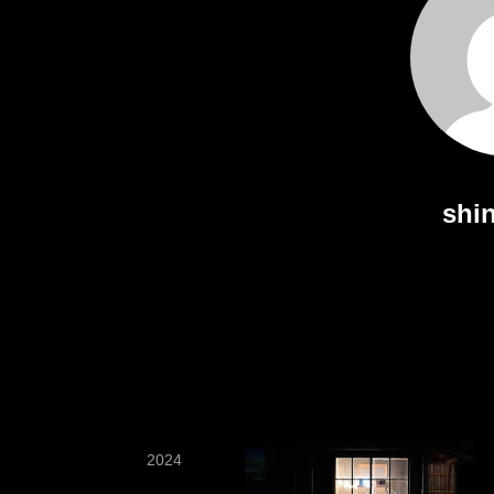
shi
2024
09
04