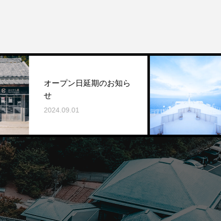
オープン日延期のお知ら
HPサ
せ
した
2024.09.01
2024.0