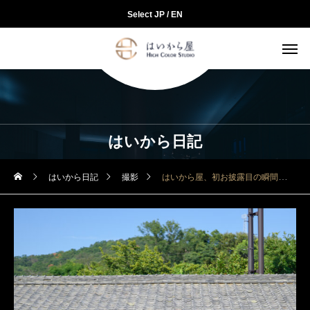
Select JP / EN
はいから日記
はいから日記
撮影
はいから屋、初お披露目の瞬間